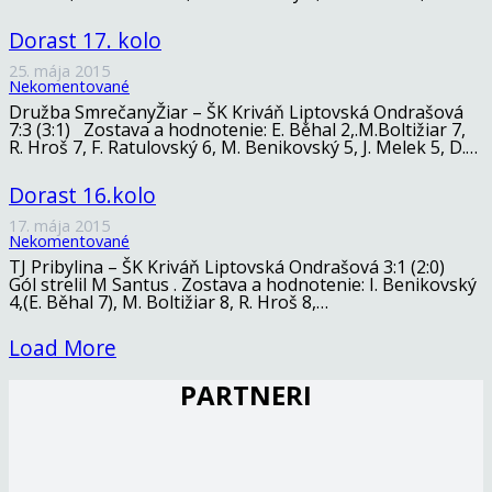
Dorast 17. kolo
25. mája 2015
Nekomentované
Družba SmrečanyŽiar – ŠK Kriváň Liptovská Ondrašová
7:3 (3:1) Zostava a hodnotenie: E. Běhal 2,.M.Boltižiar 7,
R. Hroš 7, F. Ratulovský 6, M. Benikovský 5, J. Melek 5, D.…
Dorast 16.kolo
17. mája 2015
Nekomentované
TJ Pribylina – ŠK Kriváň Liptovská Ondrašová 3:1 (2:0)
Gól strelil M Santus . Zostava a hodnotenie: I. Benikovský
4,(E. Běhal 7), M. Boltižiar 8, R. Hroš 8,…
Load More
PARTNERI