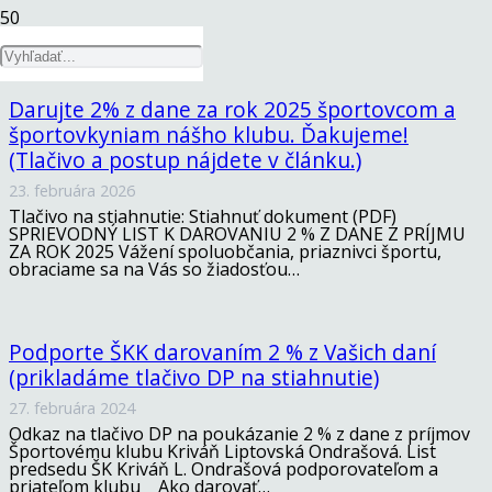
Dorast
Darujte 2% z dane za rok 2025 športovcom a
športovkyniam nášho klubu. Ďakujeme!
(Tlačivo a postup nájdete v článku.)
23. februára 2026
Tlačivo na stiahnutie: Stiahnuť dokument (PDF)
SPRIEVODNÝ LIST K DAROVANIU 2 % Z DANE Z PRÍJMU
ZA ROK 2025 Vážení spoluobčania, priaznivci športu,
obraciame sa na Vás so žiadosťou…
Podporte ŠKK darovaním 2 % z Vašich daní
(prikladáme tlačivo DP na stiahnutie)
27. februára 2024
Odkaz na tlačivo DP na poukázanie 2 % z dane z príjmov
Športovému klubu Kriváň Liptovská Ondrašová. List
predsedu ŠK Kriváň L. Ondrašová podporovateľom a
priateľom klubu Ako darovať…