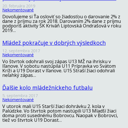
20. februára 2019
Nekomentované
Dovoľujeme si Ťa osloviť so žiadosťou o darovanie 2% z
dane z príjmu za rok 2018. Darovaním 2% dane z príjmu
podporíš aktivity ŠK Kriváň Liptovská Ondrašová v roku
2019…
Mládež pokračuje v dobrých výsledkoch
12. septembra 2017
Nekomentované
Vo štvrtok odohrali svoj zápas U13 MŽ na ihrisku v
Iľanove. V sobotu nastúpila U11 Prípravka vo Svätom
Kríži a U19 Dorast v Iľanove. U15 Straší žiaci odohrali
neľahký zápas…
Ďalšie kolo mládežníckeho futbalu
5. septembra 2017
Nekomentované
V utorok mali U15 Starší žiaci dohrávku 2. kola v
Palúdzke. Vo štvrtok potom nastúpili U13 Mladší žiaci
doma proti susednému Bobrovcu. Naopak v Bobrovci,
tiež vo štvrtok U19 Dorast…