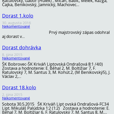
Ratulovský, Gábor (Húlek) , Mičáň, Babic, Melek, Rázga,
Čajka, Benikovský, Jamnický, Machovec…
Dorast 1.kolo
30. augusta 2016
Nekomentované
Prvý majstrovský zápas odohral
aj dorast v…
Dorast dohrávka
8. júna 2015
Nekomentované
ŠK Bobrovec-ŠK Kriváň Liptovská Ondrašová 8:1 /4:0)
Zostava a hodnotenie: E. Běhal 2, M. Boltižiar 7, F.
Ratulovský 7, M. Santus 3, M. Kohút.2, (M Benikovský5), J.
Václav 2,…
Dorast 18.kolo
2. júna 2015
Nekomentované
Sobota 30.5.2015 ŠK Kriváň Lipt ovská Ondrašová-FC34
Lipt. Mikuláš Palúdzka 1:2 (1:2) Zostava a hodnotenie: E.
Běhal 7, M. Boltižiar 6, F. Ratulovský 7, M. Santus 8, M.…