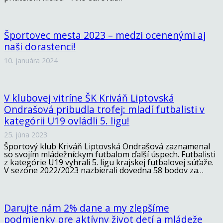
Športovec mesta 2023 – medzi ocenenými aj
naši dorastenci!
10. januára 2024
V klubovej vitríne ŠK Kriváň Liptovská
Ondrašová pribudla trofej: mladí futbalisti v
kategórii U19 ovládli 5. ligu!
25. júna 2023
Športový klub Kriváň Liptovská Ondrašová zaznamenal
so svojím mládežníckym futbalom ďalší úspech. Futbalisti
z kategórie U19 vyhrali 5. ligu krajskej futbalovej súťaže.
V sezóne 2022/2023 nazbierali dovedna 58 bodov za…
Darujte nám 2% dane a my zlepšíme
podmienky pre aktívny život detí a mládeže