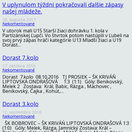
V uplynulom týždni pokračovali ďalšie zápasy
našej mládeže.
28. augusta 2017
Nekomentované
V utorok mali U15 Starší žiaci dohrávku 1. kola v
Partizánskej Ľupči. Vo štvrtok potom nastúpili v Ľubeli na
svoj prvý zápas hráči kategórie U13 Mladší žiaci a U19
Dorast…
Dorast 7.kolo
17. októbra 2016
Nekomentované
Dorast 7.kolo 08.10.2016 TJ PROSIEK – ŠK KRIVÁŇ
LIPTOVSKÁ ONDRAŠOVÁ 1:3 (1:1) Góly: Benikovský,
Melek 2 Zostava: Král, Babic, Rázga , Machovec ,
Benikovský, Čajka , Kohút,…
Dorast 3.kolo
12. septembra 2016
Nekomentované
ŠK BOBROVEC – ŠK KRIVÁŃ LIPTOVSKÁ ONDRAŠOVÁ 1:3
(1:0) Góly: Melek, Rázga, Jamnický Zostava: Král –