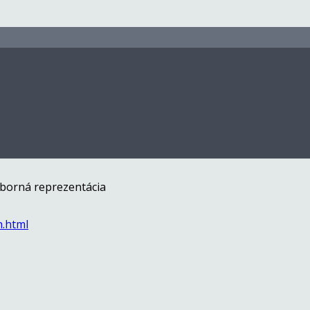
, Najlepší tréner
obená sála sa postupne
é, že náš klub mal tiež
výborná reprezentácia
h.html