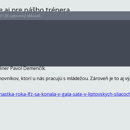
 aj pre nášho trénera.
31 05 Liptovský Mikuláš
nostné podujatie, na ktorom je vyhodnotená Jedenástka roka
 predchádzajúci rok.
0 v Kultúrnom dome v Liptovských Sliačoch. Slávnostne vyzd
ačalo samotné slávnostné vyhodnotenie.
ráči, potom prišli na rad tréneri a rozhodcovia. Je potešiteľn
réner Pavol Demenčík.
novníkov, ktorí u nás pracujú s mládežou. Zároveň je to aj 
astka-roka-lfz-sa-konala-v-gala-sate-v-liptovskych-sliacoc