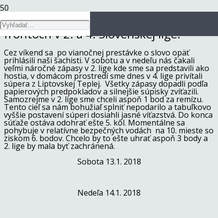
Šachisti bojovali cez víkend na dvoch
frontoch v 2. a 4. Slovenskej lige.
Cez víkend sa po vianočnej prestávke o slovo opäť
prihlásili naši šachisti. V sobotu a v nedeľu nás čakali
veľmi náročné zápasy v 2. lige kde sme sa predstavili ako
hostia, v domácom prostredí sme dnes v 4. lige privítali
súpera z Liptovskej Teplej. Všetky zápasy dopadli podľa
papierových predpokladov a silnejšie súpisky zvíťazili.
Samozrejme v 2. lige sme chceli aspoň 1 bod za remízu.
Tento cieľ sa nám bohužiaľ splniť nepodarilo a tabuľkovo
vyššie postavení súperi dosiahli jasné víťazstvá. Do konca
súťaže ostáva odohrať ešte 5. kôl. Momentálne sa
pohybuje v relatívne bezpečných vodách na 10. mieste so
ziskom 6. bodov. Chcelo by to ešte uhrať aspoň 3 body a
2. lige by mala byť zachránená.
Sobota 13.1. 2018
Nedeľa 14.1. 2018