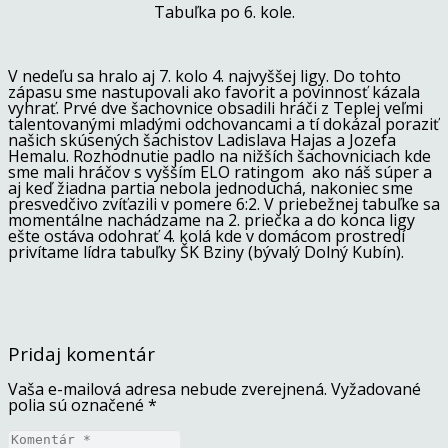
Tabuľka po 6. kole.
V nedeľu sa hralo aj 7. kolo 4. najvyššej ligy. Do tohto
zápasu sme nastupovali ako favorit a povinnosť kázala
vyhrať. Prvé dve šachovnice obsadili hráči z Teplej veľmi
talentovanými mladými odchovancami a tí dokázal poraziť
našich skúsených šachistov Ladislava Hajas a Jozefa
Hemalu. Rozhodnutie padlo na nižších šachovniciach kde
sme mali hráčov s vyšším ELO ratingom ako náš súper a
aj keď žiadna partia nebola jednoduchá, nakoniec sme
presvedčivo zvíťazili v pomere 6:2. V priebežnej tabuľke sa
momentálne nachádzame na 2. priečka a do konca ligy
ešte ostáva odohrať 4. kolá kde v domácom prostredí
privítame lídra tabuľky ŠK Bziny (bývalý Dolný Kubín).
Pridaj komentár
Vaša e-mailová adresa nebude zverejnená.
Vyžadované
polia sú označené
*